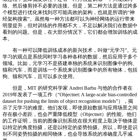
络、然后修剪掉不必要的连接。但是，第二种方法是通过跨多
个模型进行优化来找到尽可能高效的架构，也就是所谓的“神
经架构搜索”。虽然每一种方法都可以为神经网络的运行带来
明显提升，但对训练的作用都不大，不足以解决我们在数据中
看到的问题。但是，在大部分情况下，它们都会增加训练的成
本。
有一种可以降低训练成本的新兴技术，叫做“元学习”。元
学习的观点是系统同时学习各种各样的数据，然后应用于多个
领域。比如，元学习不是搭建单独的系统来识别图像中的狗、
猫和汽车，而是训练一个系统来识别图像中的所有物体，包括
狗、猫和汽车，且可以多次使用。
但是，MIT 的研究科学家 Andrei Barbu 与他的合作者在
2019年发表了一项工作（“Objectnet: A large-scale bias-controlled
dataset for pushing the limits of object recognition models”），揭
示了元学习的难度。他们发现，即使原始数据与应用场景之间
存在极小差距，也会严重降低模型（Objectnet）的性能。他们
的工作证明，当前的图像识别系统在很大程度上取决于物体是
以特定的角度拍摄，还是以特定的姿势拍摄。所以，即使是识
别不同姿势拍摄的相同物体，也会导致系统的准确度几乎减