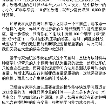
象，改进模型的总计算成本至少为 k 的 4 次方。这个指数中的
小小的“4”非常昂贵：10 倍的改进，就至少需要增加 10,000 倍
计算量。
如果要在灵活性与计算需求之间取一个平衡点，请考虑一
个这样的场景：你试图通过患者的 X 射线预测 TA 是否患有癌
症。进一步假设，只有你在 X 射线中测量 100 个细节（即“变
量”或“特征”），你才能找到正确的答案。这时，问题的挑战
就变成了：我们无法提前判断哪些变量是重要的，与此同时，
我们又要在大量的候选变量中做选择。
基于专家知识的系统在解决这个问题时，是让有放射科与
肿瘤学知识背景的人来标明他们认为重要的变量，然后让系统
只检查这些变量。而灵活的深度学习方法则是测试尽可能多的
变量，然后让系统自行判断哪些变量是重要的，这就需要更多
的数据，而且也会产生更高的计算成本。
已经由专家事先确认重要变量的模型能够快速学习最适合
这些变量的值，并且只需少量的计算——这也是专家方法（符
号主义）早期如此流行的原因。但是，如果专家没有正确标明
应包含在模型中的所有变量，模型的学习能力就会停滞。