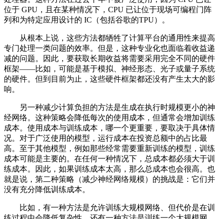
位于 GPU，且在某种情况下，CPU 已让位于现场可编程门阵
列和为特定应用设计的 IC（包括谷歌的TPU）。
从根本上说，这些方法都牺牲了计算平台的通用性来提高
专门处理一类问题的效率。但是，这种专业化也面临着收益递
减的问题。因此，要获取长期收益将需要采用完全不同的硬件
框架——比如，可能是基于模拟、神经形态、光子或量子系统
的硬件。但到目前为止，这些硬件框架都还没有产生太大的影
响。
另一种减少计算负担的方法是生成在执行时规模更小的神
经网络。这种策略会降低每次的使用成本，但通常会增加训练
成本。使用成本与训练成本，哪一个更重要，要取决于具体情
况。对于广泛使用的模型，运行成本在投资总额中的占比最
高。至于其他模型，例如那些经常需要重新训练的模型，训练
成本可能是主要的。在任何一种情况下，总成本都必须大于训
练成本。因此，如果训练成本太高，那么总成本也会很高。也
就是说，第二种策略（减少神经网络规模）的挑战是：它们并
没有充分降低训练成本。
比如，有一种方法是允许训练大规模网络、但代价是在训
练过程中会降低复杂性，还有一种方法是训练一个大规模网