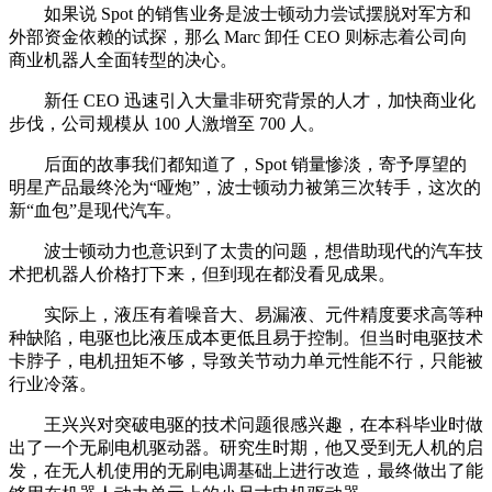
如果说 Spot 的销售业务是波士顿动力尝试摆脱对军方和
外部资金依赖的试探，那么 Marc 卸任 CEO 则标志着公司向
商业机器人全面转型的决心。
新任 CEO 迅速引入大量非研究背景的人才，加快商业化
步伐，公司规模从 100 人激增至 700 人。
后面的故事我们都知道了，Spot 销量惨淡，寄予厚望的
明星产品最终沦为“哑炮”，波士顿动力被第三次转手，这次的
新“血包”是现代汽车。
波士顿动力也意识到了太贵的问题，想借助现代的汽车技
术把机器人价格打下来，但到现在都没看见成果。
实际上，液压有着噪音大、易漏液、元件精度要求高等种
种缺陷，电驱也比液压成本更低且易于控制。但当时电驱技术
卡脖子，电机扭矩不够，导致关节动力单元性能不行，只能被
行业冷落。
王兴兴对突破电驱的技术问题很感兴趣，在本科毕业时做
出了一个无刷电机驱动器。研究生时期，他又受到无人机的启
发，在无人机使用的无刷电调基础上进行改造，最终做出了能