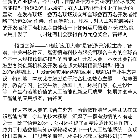
全新的产业模式。今年6月，由智谱作为主力研发的全球最大
智能模型“悟道2.0”正式发布，在人工智能行业引起了巨大的
轰动。在发布现场，数万名现场观众和全球数百万名开发者领
略了悟道2.0的作诗、作画等能力。现在，对人工智能感兴趣
的开发者终于有机会亲自体验一下如何运用悟道2.0完成智能
应用开发了——同时还有机会获得百万元总奖金。雷锋网
“悟道之巅——AI创新应用大赛”是智源研究院主办，智
谱、中关村软件园、智源悟道科技有限公司联合主办的全球首
个基于大规模预训练模型的智能应用开发大赛。本次比赛旨在
鼓励各类创新机构及开发者在超大规模预训练模型“悟道
2.0”的基础上，开发新颖实用的智能应用，赋能AI产业生态建
设。特别地，本次比赛鼓励选手结合社会热点主题——健康医
疗、教育学习、社交生活、效率工具、环境自然、创意设计
等，产生有落地价值的人工智能创新应用成果，拓展并变革人
工智能的应用版图。雷锋网
作为本次大赛的联合主办方，智谱依托清华大学团队在知
识智能方面十余年的技术积累，汇聚了一群有激情的AI有志
之士。除了悟道2.0外，公司还构建了高精度通用知识图谱，
致力于打造数据与知识双轮驱动的下一代人工智能系统，实现
让机器像人一样思考的愿景。相关技术获国家科技进步二等