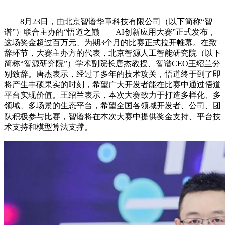
8月23日，由北京智谱华章科技有限公司（以下简称“智
谱”）联合主办的“悟道之巅——AI创新应用大赛”正式发布，
这场奖金超过百万元、为期3个月的比赛正式拉开帷幕。在致
辞环节，大赛主办方的代表，北京智源人工智能研究院（以下
简称“智源研究院”）学术副院长唐杰教授、智谱CEO王绍兰分
别致辞。唐杰表示，经过了多年的技术攻关，悟道终于到了即
将产生丰硕果实的时刻，希望广大开发者能在比赛中通过悟道
平台实现价值。王绍兰表示，本次大赛致力于打造多样化、多
领域、多场景的生态平台，希望全国各领域开发者、公司、团
队积极参与比赛，智谱将在本次大赛中提供奖金支持、平台技
术支持和模型算法支撑。