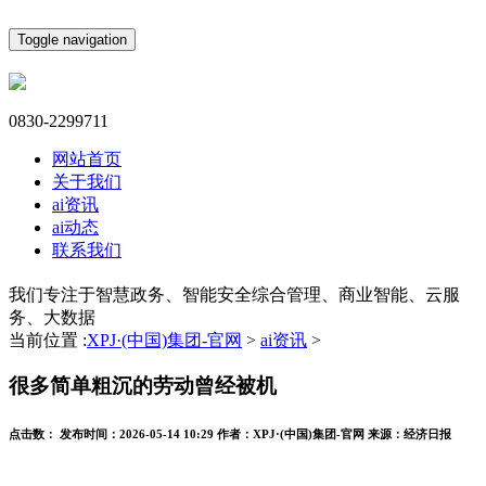
Toggle navigation
0830-2299711
网站首页
关于我们
ai资讯
ai动态
联系我们
我们专注于智慧政务、智能安全综合管理、商业智能、云服
务、大数据
当前位置 :
XPJ·(中国)集团-官网
>
ai资讯
>
很多简单粗沉的劳动曾经被机
点击数：
发布时间：
2026-05-14 10:29
作者：
XPJ·(中国)集团-官网
来源：
经济日报