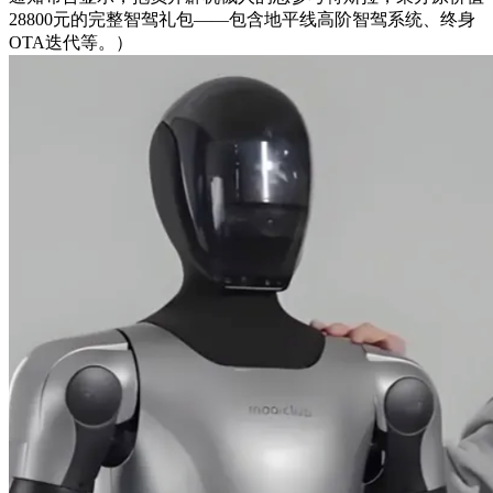
28800元的完整智驾礼包——包含地平线高阶智驾系统、终身
OTA迭代等。）