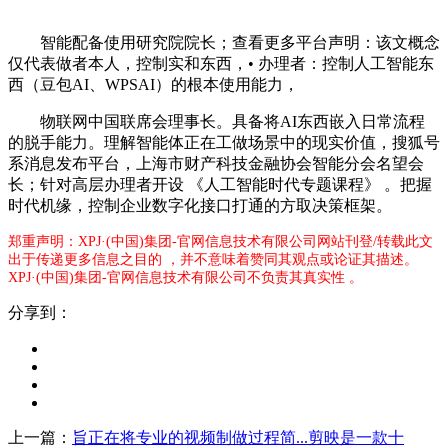
智能配备使用研究院院长；查看更多平台声明：该文概念
仅代表做者本人，控制实和东西，• 办理者：控制人工智能东
西（豆包AI、WPSAI）的根本使用能力，
物联网中国联席会理事长。具备将AI东西嵌入日常流程
的脱手能力。理解智能体正在工做场景中的现实价值，搜狐号
系消息发布平台，上海市财产科技金融协会智能分会名望会
长；针对高层办理者开设 《人工智能时代专题课程》 。把握
时代机缘，控制企业数字化接口打通的方取决策框架。
郑重声明：XPJ·(中国)集团-官网信息技术有限公司网站刊登/转载此文
出于传递更多信息之目的 ，并不意味着赞同其观点或论证其描述。
XPJ·(中国)集团-官网信息技术有限公司不负责其真实性 。
分享到：
上一篇：
旨正在将专业的视频制做过程简...剪映是一款十