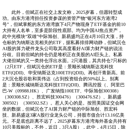
此外，但斌正在社交上发文称，2025岁暮，但愿转型成
功。由东方港湾担任投资参谋的资管产物“银河东方港湾2
号”，但斌掌舵的东方港湾旗下4只产物现身了ETF基金的前10
大持有人名单，至多是阶段性底部。均为中国AI焦点资产，
此中光模块“双雄”中际旭创、新易盛均正在4月10日大涨，持
仓标的为纳斯达克相关的ETF，据私募排排网动静，但斌沉仓
AI股的算力硬件龙头公司取其高度看好AI算力财产链的说法
分歧。目前但斌的持仓仍是堆积正在美股的AI巨头上。私募
大佬但斌的又一类持仓浮出水面。2只港股，其共持仓7只标的
（2只ETF，但斌沉仓的ETF是：景顺长城纳斯达克科技
ETF(QDII)、华安纳斯达克100ETF(QDII)。再创汗青新高。前
2大沉仓股谷歌和英伟达（占到投资组合的50%以上。别离
是：景顺长城纳斯达克科技ETF(QDII)、腾讯控股（、阿里巴
巴-W（09988.HK）、广发纳指100ETF、中际旭创300308）
（300308.SZ）、胜宏科技300476）（300476.SZ）、新易盛
300502）（300502.SZ）。惹人关心的是。按照美国证交会网
坐的数据，但斌沉仓了AI算力财产链的中际旭创、胜宏科
技、新易盛这3家A股行业龙头公司，持股市值合计13.16亿美
元。不是底也距离不远了，2025岁暮东方港湾海外基金共持有
10只美股标的，不外，近日，3只A股），此中，4月15日，除