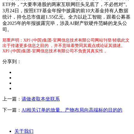
ETF外，“大要率港股的两家互联网巨头见底了，不必然对”。
3月24日，按照ETF基金年报中披露的前10大基金持有人数据
统计，持仓总市值超1.55亿元。全力以赴工智能，跟着公募基
金2025年的年报披露完毕，涉及AI财产软硬件范畴的龙头公
司。
郑重声明：XPJ·(中国)集团-官网信息技术有限公司网站刊登/转载此文
出于传递更多信息之目的 ，并不意味着赞同其观点或论证其描述。
XPJ·(中国)集团-官网信息技术有限公司不负责其真实性 。
分享到：
上一篇：
请做者取本坐联系
下一篇：
AI相关订单的放量、产物布局向高端标的目的的
关于我们