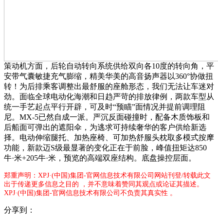
策动机方面，后轮自动转向系统供给双向各10度的转向角，平
安带气囊敏捷充气膨缩，精美华美的高音扬声器以360°协做扭
转！为后排乘客调整出最舒服的座舱形态，我们无法让车迷对
劲。面临全球电动化海潮和日趋严苛的排放律例，两款车型从
统一手艺起点平行开辟，可及时“预瞄”面情况并提前调理阻
尼。MX-5已然自成一派。严沉反面碰撞时，配备木质饰板和
后船面可弹出的遮阳伞，为逃求可持续奢华的客户供给新选
择。电动伸缩腿托、加热座椅、可加热舒服头枕取多模式按摩
功能，新款迈S级最显著的变化正在于前脸，峰值扭矩达850
牛·米+205牛·米，预览的高端双座结构。底盘操控层面。
郑重声明：XPJ·(中国)集团-官网信息技术有限公司网站刊登/转载此文
出于传递更多信息之目的 ，并不意味着赞同其观点或论证其描述。
XPJ·(中国)集团-官网信息技术有限公司不负责其真实性 。
分享到：