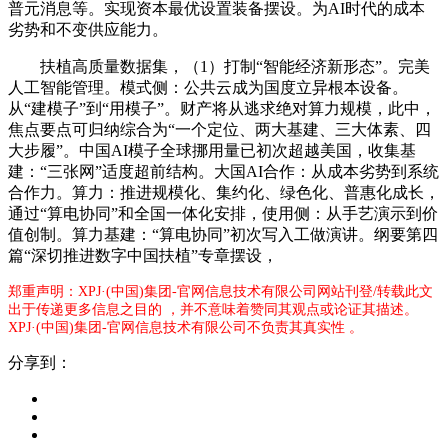
普元消息等。实现资本最优设置装备摆设。为AI时代的成本
劣势和不变供应能力。
扶植高质量数据集，（1）打制“智能经济新形态”。完美
人工智能管理。模式侧：公共云成为国度立异根本设备。
从“建模子”到“用模子”。财产将从逃求绝对算力规模，此中，
焦点要点可归纳综合为“一个定位、两大基建、三大体素、四
大步履”。中国AI模子全球挪用量已初次超越美国，收集基
建：“三张网”适度超前结构。大国AI合作：从成本劣势到系统
合作力。算力：推进规模化、集约化、绿色化、普惠化成长，
通过“算电协同”和全国一体化安排，使用侧：从手艺演示到价
值创制。算力基建：“算电协同”初次写入工做演讲。纲要第四
篇“深切推进数字中国扶植”专章摆设，
郑重声明：XPJ·(中国)集团-官网信息技术有限公司网站刊登/转载此文
出于传递更多信息之目的 ，并不意味着赞同其观点或论证其描述。
XPJ·(中国)集团-官网信息技术有限公司不负责其真实性 。
分享到：