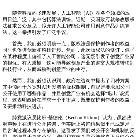
随着科技的飞速发展，人工智能（AI）在各个领域的应
用日益广泛，其中包括算法训练。近期，英国政府就修改版权
法征求公众意见，拟允许人工智能公司使用创意作品训练算
法，这一举措引发了广泛争议。
首先，我们必须明确一点，版权法是保护创作者的权益，
同时也促进创新和科技进步。然而，此次版权法的修订，似乎
在某种程度上偏袒了人工智能公司，这无疑引发了创意产业界
的担忧。有人质疑，这可能导致创意产业的财富大规模转移到
科技行业，从而威胁到创意产业的生存。
然而，我们必须认识到，政府在咨询中提出了四种方案，
其中倾向于放宽对AI开发者的版权限制，前提是要求AI公司
公开使用了哪些作品，并且创意产业有机会选择“退出”该流
程。这表明政府在寻求一个平衡点，既要保护创作者的权益，
又要推动科技进步。
跨党派议员比班·基德伦（Beeban Kidron）认为，虽然政
府声称正在进行公开咨询，但实际上咨询结果似乎已成定局，
且咨询过程本身存在缺陷。这引发了我们对公开咨询机制的反
思。咨询是否真的公平、透明和有效？是否能够真正反映公众