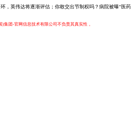
一环，英伟达将逐渐评估；你敢交出节制权吗？病院被曝“医药
中国)集团-官网信息技术有限公司不负责其真实性 。