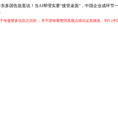
中东多国告急逛说！当AI帮理实要“接管桌面”，中国企业成环节
，
出于传递更多信息之目的 ，并不意味着赞同其观点或论证其描述。XPJ·(