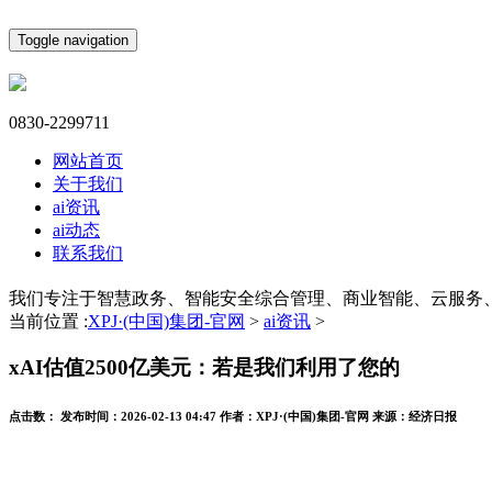
Toggle navigation
0830-2299711
网站首页
关于我们
ai资讯
ai动态
联系我们
我们专注于智慧政务、智能安全综合管理、商业智能、云服务
当前位置 :
XPJ·(中国)集团-官网
>
ai资讯
>
xAI估值2500亿美元：若是我们利用了您的
点击数：
发布时间：
2026-02-13 04:47
作者：
XPJ·(中国)集团-官网
来源：
经济日报