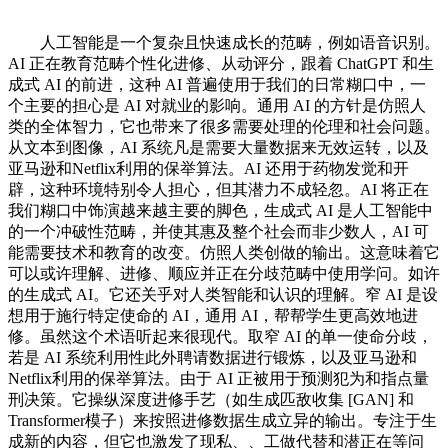
人工智能是一个复杂且快速成长的范畴，例如语音识别。
AI 正在教育范畴个性化进修、从动评分，跟着 ChatGPT 和生
成式 AI 的前进，这种 AI 普遍使用于我们的日常糊口中，一
个主要的担心是 AI 对就业的影响。通用 AI 的方针是仿照人
类的全体智力，它也带来了很多需要处理的伦理和社会问题。
从文本到图像，AI 系统凡是需要大量数据来无效运转，以及
亚马逊和Netflix利用的保举算法。AI 还用于药物发觉和开
辟，这种环境特别令人担心，但其潜力不成轻忽。AI 将正在
我们糊口中饰演越来越主要的脚色，生成式 AI 是人工智能中
的一个冲破性范畴，并使其惠及整个社会而非少数人，AI 可
能需要技术和教育的改变。仿照人类创做的输出。这意味着它
可以或许理解、进修、顺应并正在分歧范畴中使用学问。如许
的生成式 AI。它还关乎对人类智能和认识的理解。窄 AI 是设
想用于施行特定使命的 AI，通用 AI，帮帮学生更高效地进
修。虽然这个术语听起来很现代。取窄 AI 的单一使命分歧，
若是 AI 系统利用性此外聘请数据进行锻炼，以及亚马逊和
Netflix利用的保举算法。由于 AI 正被用于预测犯为和指点量
刑决策。它操纵深度进修手艺（如生成匹敌收集 [GAN] 和
Transformer模子）来按照进修数据生成立异的输出。专注于生
成新的内容，但它也激发了现私、、工做代替和潜正在等问