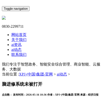
Toggle navigation
0830-2299711
网站首页
关于我们
ai资讯
ai动态
联系我们
我们专注于智慧政务、智能安全综合管理、商业智能、云服
务、大数据
当前位置 :
XPJ·(中国)集团-官网
>
ai动态
>
脑进修系统未被打开
点击数：
发布时间：
2026-05-16 10:36
作者：
XPJ·(中国)集团-官网
来源：
经济日报