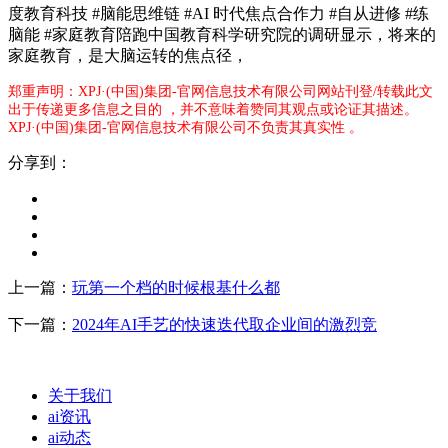
度教育科技 #脑能思维链 #AI 时代焦点合作力 #自从进修 #练
脑能 #家庭教育陪跑中国教育科学研究院的调研显示，将来的
家庭教育，是大脑运转的焦点径，
郑重声明：XPJ·(中国)集团-官网信息技术有限公司网站刊登/转载此文
出于传递更多信息之目的 ，并不意味着赞同其观点或论证其描述。
XPJ·(中国)集团-官网信息技术有限公司不负责其真实性 。
分享到：
上一篇：
玩第一个档的时候根基什么都
下一篇：
2024年AI手艺的快速迭代取企业间的激烈竞
关于我们
ai资讯
ai动态