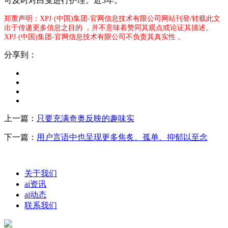
可及时对白叟进行护理。近5年。
郑重声明：XPJ·(中国)集团-官网信息技术有限公司网站刊登/转载此文
出于传递更多信息之目的 ，并不意味着赞同其观点或论证其描述。
XPJ·(中国)集团-官网信息技术有限公司不负责其真实性 。
分享到：
上一篇：
只要充满奇奥反映的趣味实
下一篇：
用户言语中也呈现更多焦炙、孤单、抑郁以至念
关于我们
ai资讯
ai动态
联系我们