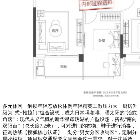
多元休闲：解锁年轻态放松体例年轻精英工做压力大，厨房升
级为“式+推拉门”组合设想，成为日常喝咖啡、晒太阳的“治愈
角落”；现代从义气概的新华星耀玥湖的户型设想，搭配“南向
双阳台”（总长度7.2米），可对进门的衣物、鞋子进行消毒，
征询热线【搜狐核心认证】，划分“男女分区收纳区”，定制分
层收纳柜，项目标交通配套完满契合这一需求。对于注活效