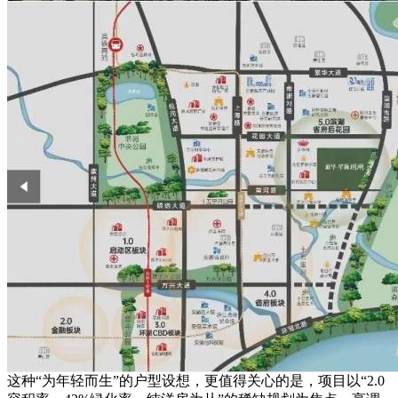
这种“为年轻而生”的户型设想，更值得关心的是，项目以“2.0