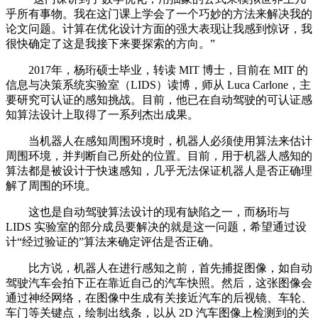
乎所有事物。我在这门课上学会了一个巧妙的方法来解决我的
论文问题。计算在优化设计方面的强大表现让我感到惊讶，我
很快确定了这是我接下来要探索的方向。”
2017年，杨珩硕士毕业，转读 MIT 博士，目前在 MIT 的
信息与决策系统实验室（LIDS）读博，师从 Luca Carlone，主
要研究可认证的感知挑战。目前，他已在自动驾驶的可认证感
知算法设计上取得了一系列杰出成果。
当机器人在感知周围环境时，机器人必须使用算法来估计
周围环境，并判断自己所处的位置。目前，用于机器人感知的
算法都是被设计于快速感知，几乎无法保证机器人是否正确理
解了周围的环境。
这也是自动驾驶算法设计的现有缺陷之一，而杨珩与
LIDS 实验室的部分成员要解决的就是这一问题，希望通过设
计“经过验证的”算法来确定评估是否正确。
比方说，机器人在进行感知之前，首先捕捉图像，如自动
驾驶汽车会拍下正在靠近自己的汽车快照。然后，这张图像会
通过神经网络，在图像中生成有关接近汽车的后视镜、车轮、
车门等关键点，绘制出线条，以从 2D 汽车图像上检测到的关