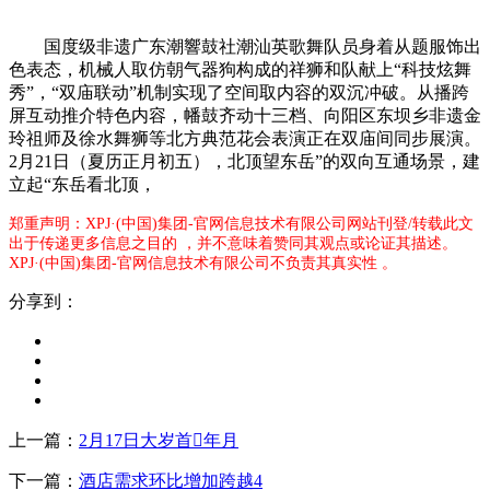
国度级非遗广东潮響鼓社潮汕英歌舞队员身着从题服饰出
色表态，机械人取仿朝气器狗构成的祥狮和队献上“科技炫舞
秀”，“双庙联动”机制实现了空间取内容的双沉冲破。从播跨
屏互动推介特色内容，幡鼓齐动十三档、向阳区东坝乡非遗金
玲祖师及徐水舞狮等北方典范花会表演正在双庙间同步展演。
2月21日（夏历正月初五），北顶望东岳”的双向互通场景，建
立起“东岳看北顶，
郑重声明：XPJ·(中国)集团-官网信息技术有限公司网站刊登/转载此文
出于传递更多信息之目的 ，并不意味着赞同其观点或论证其描述。
XPJ·(中国)集团-官网信息技术有限公司不负责其真实性 。
分享到：
上一篇：
2月17日大岁首年月
下一篇：
酒店需求环比增加跨越4