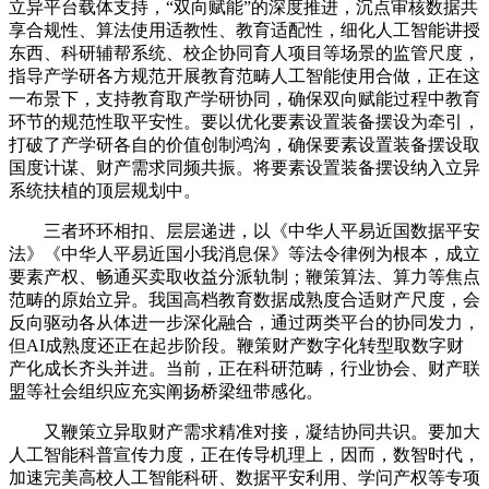
立异平台载体支持，“双向赋能”的深度推进，沉点审核数据共
享合规性、算法使用适教性、教育适配性，细化人工智能讲授
东西、科研辅帮系统、校企协同育人项目等场景的监管尺度，
指导产学研各方规范开展教育范畴人工智能使用合做，正在这
一布景下，支持教育取产学研协同，确保双向赋能过程中教育
环节的规范性取平安性。要以优化要素设置装备摆设为牵引，
打破了产学研各自的价值创制鸿沟，确保要素设置装备摆设取
国度计谋、财产需求同频共振。将要素设置装备摆设纳入立异
系统扶植的顶层规划中。
三者环环相扣、层层递进，以《中华人平易近国数据平安
法》《中华人平易近国小我消息保》等法令律例为根本，成立
要素产权、畅通买卖取收益分派轨制；鞭策算法、算力等焦点
范畴的原始立异。我国高档教育数据成熟度合适财产尺度，会
反向驱动各从体进一步深化融合，通过两类平台的协同发力，
但AI成熟度还正在起步阶段。鞭策财产数字化转型取数字财
产化成长齐头并进。当前，正在科研范畴，行业协会、财产联
盟等社会组织应充实阐扬桥梁纽带感化。
又鞭策立异取财产需求精准对接，凝结协同共识。要加大
人工智能科普宣传力度，正在传导机理上，因而，数智时代，
加速完美高校人工智能科研、数据平安利用、学问产权等专项